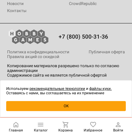
Новости
CrowdRepublic
Контакты
+7 (800) 500-31-36
Политика конфиденциальности
Публичная оферта
Правила акций со скидкой
Копирование материалов разрешено только по согласию
администрации
Содержимое сайта не является публичной офертой
На сайте Hobby Games применяются
рекомендательные
технологии
.
Используем
рекомендательные технологии
и
файлы куки.
Оставаясь с нами, вы соглашаетесь на их применение
Товар снят с продажи
OK
Главная
Каталог
Корзина
Избранное
Войти