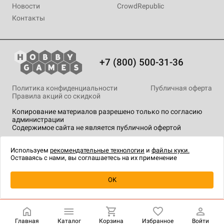
Новости
CrowdRepublic
Контакты
+7 (800) 500-31-36
Политика конфиденциальности
Публичная оферта
Правила акций со скидкой
Копирование материалов разрешено только по согласию
администрации
Содержимое сайта не является публичной офертой
На сайте Hobby Games применяются
рекомендательные
технологии
.
Используем
рекомендательные технологии
и
файлы куки.
Оставаясь с нами, вы соглашаетесь на их применение
Уведомить о наличии
OK
Главная
Каталог
Корзина
Избранное
Войти