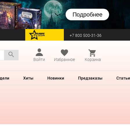
Подробнее
+7 800 500-31-36
перейти на Zvezda
Войти
Избранное
Корзина
дели
Хиты
Новинки
Предзаказы
Статьи