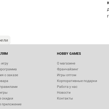
Д
Г
рели
ЕЛЯМ
HOBBY GAMES
 игру
О магазине
программа
Франчайзинг
я о заказе
Игры оптом
овара
Корпоративные подарки
 правилами
Работа у нас
игры
Новости
з скидки
Контакты
е приложение