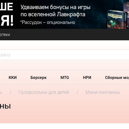
отеки
ККИ
Берсерк
MTG
НРИ
Сборные мо
ы
Головоломки для детей
Мини-пингвины
ины