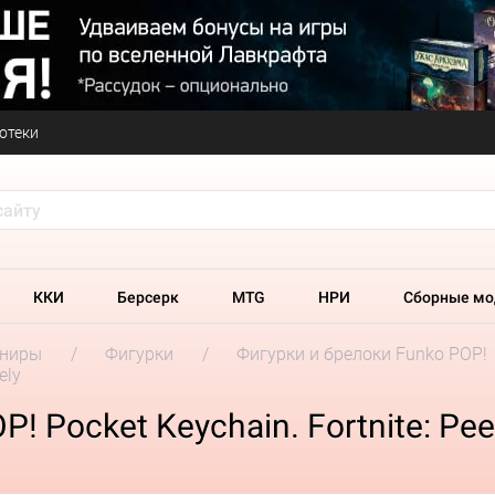
отеки
ККИ
Берсерк
MTG
НРИ
Сборные мо
ениры
Фигурки
Фигурки и брелоки Funko POP!
ely
 Pocket Keychain. Fortnite: Pee