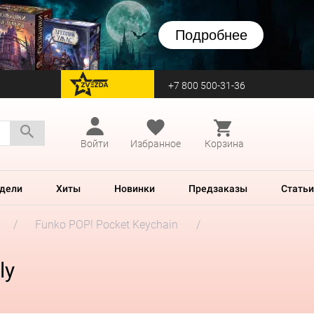
Подробнее
+7 800 500-31-36
перейти на Zvezda
Войти
Избранное
Корзина
дели
Хиты
Новинки
Предзаказы
Статьи
Funko POP! Pocket Keychain
ly