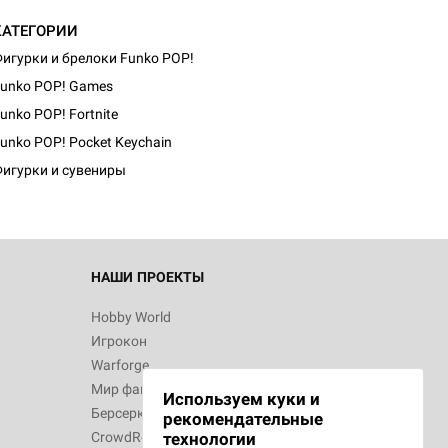
КАТЕГОРИИ
игурки и брелоки Funko POP!
unko POP! Games
unko POP! Fortnite
unko POP! Pocket Keychain
игурки и сувениры
НАШИ ПРОЕКТЫ
Hobby World
Игрокон
Warforge
Мир фантастики
Используем куки и
Берсерк
рекомендательные
CrowdRepublic
технологии