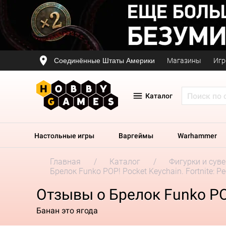
Соединённые Штаты Америки
Магазины
Игр
Каталог
Настольные игры
Варгеймы
Warhammer
Главная
Каталог
Фигурки и сув
Брелок Funko POP! Pocket Keychain. Fortnite: Pe
Отзывы о Брелок Funko POP!
Банан это ягода