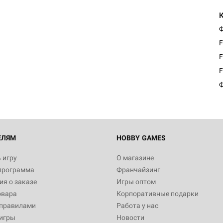
Ф
F
F
F
Ф
ЕЛЯМ
HOBBY GAMES
 игру
О магазине
программа
Франчайзинг
я о заказе
Игры оптом
овара
Корпоративные подарки
 правилами
Работа у нас
игры
Новости