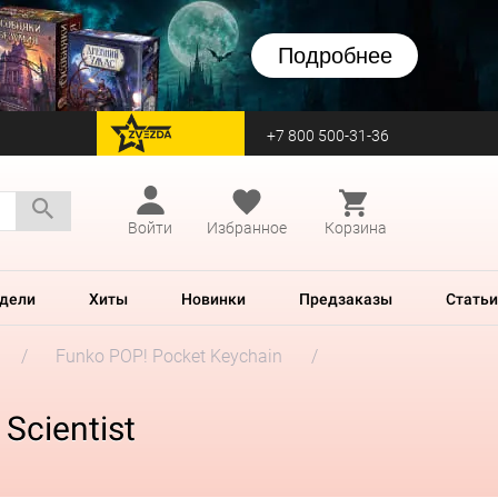
Подробнее
+7 800 500-31-36
перейти на Zvezda
Войти
Избранное
Корзина
дели
Хиты
Новинки
Предзаказы
Статьи
Funko POP! Pocket Keychain
Scientist