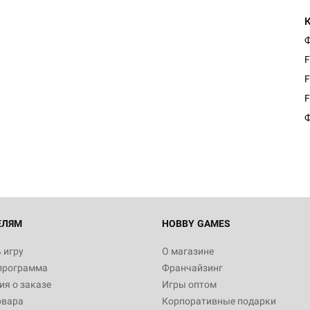
Ф
F
F
Настольная игра Hobby Worl
F
Египта
Ф
1 991
Настольная игра Hobby World
Белая смерть
12 990
ЕЛЯМ
HOBBY GAMES
 игру
О магазине
программа
Франчайзинг
Настольная игра Hobby World
я о заказе
Игры оптом
Сердце роя. Дисплей бустеро
овара
Корпоративные подарки