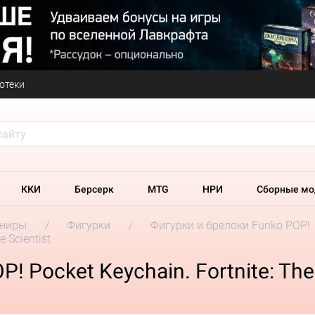
отеки
ККИ
Берсерк
MTG
НРИ
Сборные мо
ениры
Фигурки
Фигурки и брелоки Funko POP!
 Scientist
 Pocket Keychain. Fortnite: The 