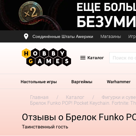
Соединённые Штаты Америки
Магазины
Игр
Каталог
Настольные игры
Варгеймы
Warhammer
Главная
Каталог
Фигурки и сув
Брелок Funko POP! Pocket Keychain. Fortnite: The
Отзывы о Брелок Funko POP!
Таинственный гость