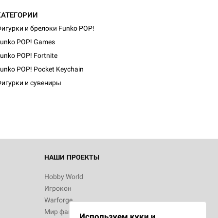
КАТЕГОРИИ
игурки и брелоки Funko POP!
unko POP! Games
unko POP! Fortnite
d Монстры
unko POP! Pocket Keychain
игурки и сувениры
 Зомбицид:
НАШИ ПРОЕКТЫ
Hobby World
Игрокон
 Берсерк.
Warforge
в
Мир фантастики
Используем куки и