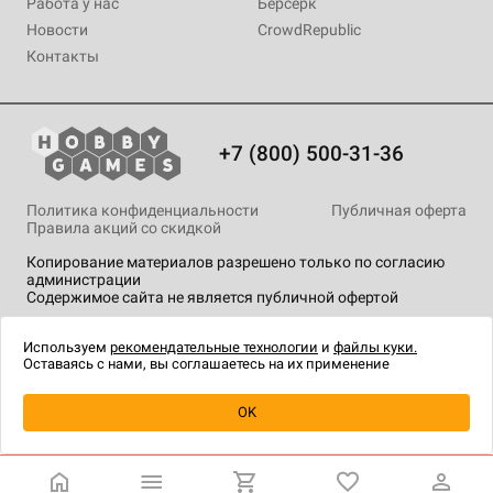
Работа у нас
Берсерк
Новости
CrowdRepublic
Контакты
+7 (800) 500-31-36
Политика конфиденциальности
Публичная оферта
Правила акций со скидкой
Копирование материалов разрешено только по согласию
администрации
Содержимое сайта не является публичной офертой
На сайте Hobby Games применяются
рекомендательные
технологии
.
Используем
рекомендательные технологии
и
файлы куки.
Оставаясь с нами, вы соглашаетесь на их применение
Товар снят с продажи
OK