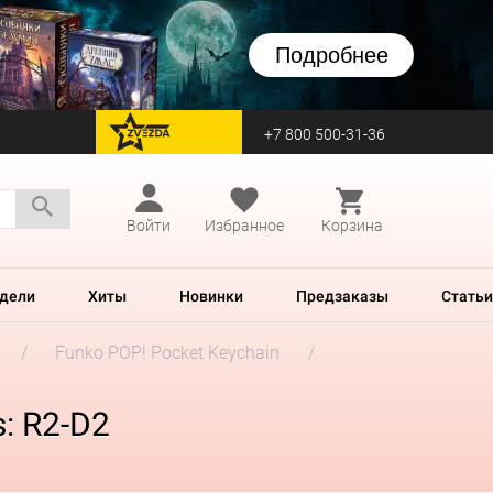
Подробнее
+7 800 500-31-36
перейти на Zvezda
Войти
Избранное
Корзина
дели
Хиты
Новинки
Предзаказы
Статьи
Funko POP! Pocket Keychain
: R2-D2