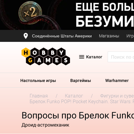
Соединённые Штаты Америки
Магазины
Игр
Каталог
Настольные игры
Варгеймы
Warhammer
Главная
Каталог
Фигурки и сув
Брелок Funko POP! Pocket Keychain. Star Wars:
Вопросы про Брелок Funko 
Дроид-астромеханик