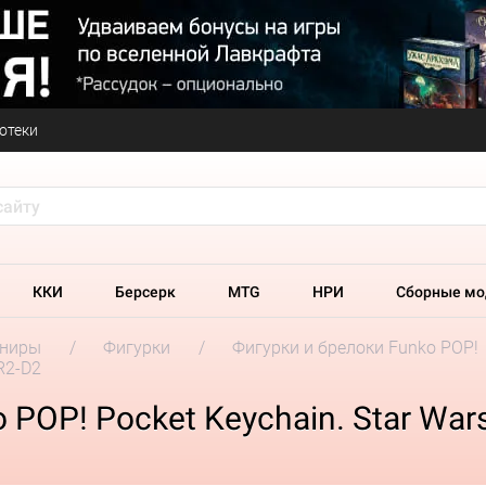
отеки
ККИ
Берсерк
MTG
НРИ
Сборные мо
ениры
Фигурки
Фигурки и брелоки Funko POP!
 R2-D2
POP! Pocket Keychain. Star Wars