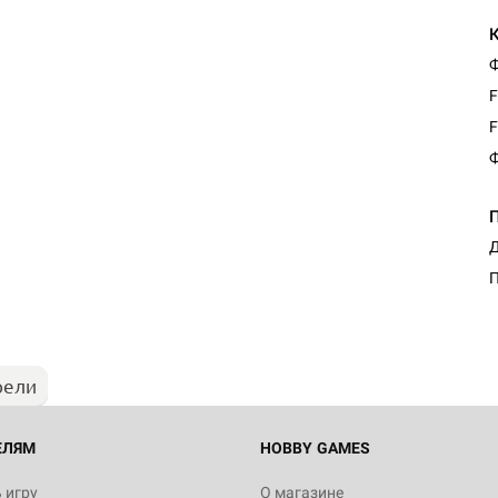
Ф
F
F
Ф
Настольная игра Hobby Worl
Д
Египта
П
1 991
рели
Настольная игра Hobby World
Белая смерть
12 990
ЕЛЯМ
HOBBY GAMES
 игру
О магазине