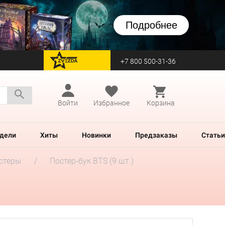
Подробнее
+7 800 500-31-36
перейти на Zvezda
Войти
Избранное
Корзина
дели
Хиты
Новинки
Предзаказы
Статьи
стеры
Постер-бук BTS (9 шт.)