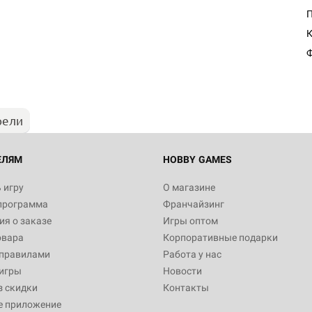
К
Ф
рели
ЕЛЯМ
HOBBY GAMES
 игру
О магазине
программа
Франчайзинг
я о заказе
Игры оптом
овара
Корпоративные подарки
 правилами
Работа у нас
игры
Новости
з скидки
Контакты
е приложение