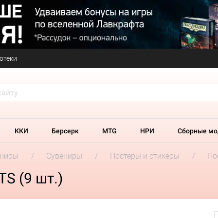
отеки
ККИ
Берсерк
MTG
НРИ
Сборные мо
ениры
Сувениры
Постеры и стикеры
По
S (9 шт.)