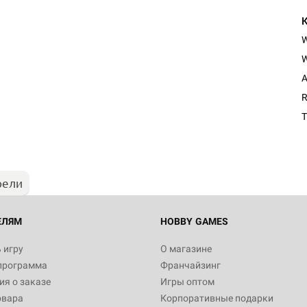
W
A
Настольная игра Hobby Worl
R
Египта
T
1 991
рели
Настольная игра Hobby World
Белая смерть
12 990
ЕЛЯМ
HOBBY GAMES
 игру
О магазине
программа
Франчайзинг
Настольная игра Hobby World
я о заказе
Игры оптом
Сердце роя. Дисплей бустеро
овара
Корпоративные подарки