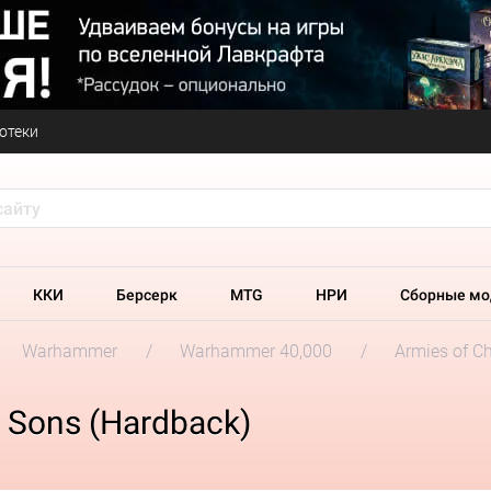
отеки
ККИ
Берсерк
MTG
НРИ
Сборные мо
Warhammer
Warhammer 40,000
Armies of C
 Sons (Hardback)