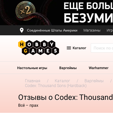
Соединённые Штаты Америки
Магазины
Игр
Каталог
Настольные игры
Варгеймы
Warhammer
Главная
Каталог
Варгеймы
Codex: Thousand Sons (Hardback)
Отзывы о Codex: Thousand
Всё – прах