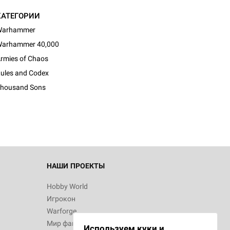
КАТЕГОРИИ
Warhammer
arhammer 40,000
rmies of Chaos
d Монстры
ules and Codex
housand Sons
 Зомбицид:
НАШИ ПРОЕКТЫ
Hobby World
Игрокон
 Берсерк.
Warforge
в
Мир фантастики
Используем куки и