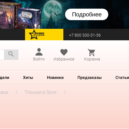
Подробнее
+7 800 500-31-36
перейти на Zvezda
Войти
Избранное
Корзина
дели
Хиты
Новинки
Предзаказы
Статьи
haos
Thousand Sons