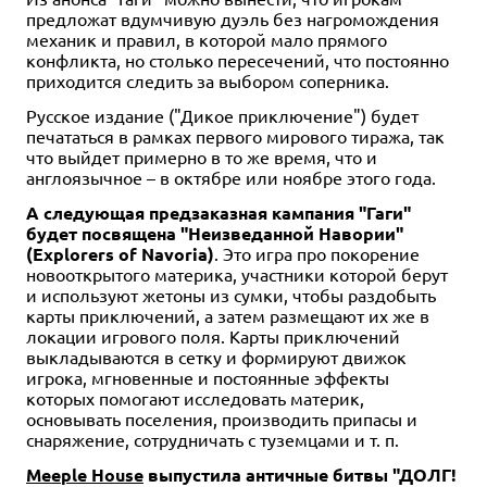
предложат вдумчивую дуэль без нагромождения
механик и правил, в которой мало прямого
конфликта, но столько пересечений, что постоянно
приходится следить за выбором соперника.
Русское издание ("Дикое приключение") будет
печататься в рамках первого мирового тиража, так
что выйдет примерно в то же время, что и
англоязычное – в октябре или ноябре этого года.
А следующая предзаказная кампания "Гаги"
будет посвящена "Неизведанной Навории"
(Explorers of Navoria)
. Это игра про покорение
новооткрытого материка, участники которой берут
и используют жетоны из сумки, чтобы раздобыть
карты приключений, а затем размещают их же в
локации игрового поля. Карты приключений
выкладываются в сетку и формируют движок
игрока, мгновенные и постоянные эффекты
которых помогают исследовать материк,
основывать поселения, производить припасы и
снаряжение, сотрудничать с туземцами и т. п.
Meeple House
выпустила античные битвы "ДОЛГ!