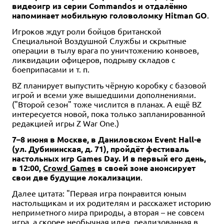
видеоигр из серии Commandos и отдалённо
напоминает мобильную головоломку Hitman GO
.
Игроков ждут роли бойцов британской
Специальной Воздушной Службы и скрытные
16+
операции в тылу врага по уничтожению конвоев,
ликвидации офицеров, подрыву складов с
5 490 ₽
боеприпасами и т. п.
Игровой коврик Frostpunk
BZ планирует выпустить чёрную коробку с базовой
Уведомить о наличии
игрой и всеми уже вышедшими дополнениями.
("Второй сезон" тоже числится в планах. А ещё BZ
интересуется новой, пока только запланированной
редакцией игры Z War One.)
7–8 июня в Москве, в Даниловском Event Hall-е
(ул. Дубининская, д. 71), пройдёт фестиваль
настольных игр Games Day. И в первый его день,
в 12:00,
Crowd Games
в своей зоне анонсирует
свои две будущие локализации
.
Далее цитата: "Первая игра понравится юным
настольщикам и их родителям и расскажет историю
неприметного мира природы, а вторая – не совсем
игра, а скорее необычная идея, реализованная в