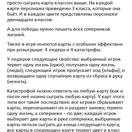
просто сыграть карту классом выше. На каждой
карте персонажа приведены 3 класса, которые она
бьёт. И в каждом цвете представлены персонажи
двенадцати классов.
А для победы нужно лишить всех соперников
жизней.
Также в игре имеются карты с особыми эффектами
при розыгрыше: 4 лидера и 4 катастрофы.
У лидеров следующие свойства: выбранный игрок
теряет одну жизнь (орки); получаем одну жизнь
(люди); следующий игрок пропускает ход (эльфы); и
возвращаем одну случайную карту из сброса в руку
(нежить).
Катастрофой можно ответить на любую карту (как и
после неё можно сыграть любую карту). У карт этого
типа вот такие последствия: все игроки сбрасывают
карты, перемешивают их и раздают заново; теряем
одну жизнь, а соперники – по две; каждый игрок
выбирает две карты в руке соперника, выбранные
карты нельзя сыграть до конца следующего круга;
все карты в следующем круге теряют цвет и класс