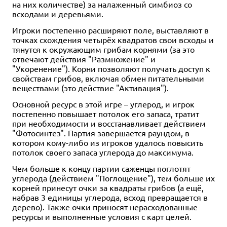
на них количестве) за налаженный симбиоз со
всходами и деревьями.
Игроки постепенно расширяют поле, выставляют в
точках схождения четырёх квадратов свои всходы и
тянутся к окружающим грибам корнями (за это
отвечают действия "Размножение" и
"Укоренение"). Корни позволяют получать доступ к
свойствам грибов, включая обмен питательными
веществами (это действие "Активация").
Основной ресурс в этой игре – углерод, и игрок
постепенно повышает потолок его запаса, тратит
при необходимости и восстанавливает действием
"Фотосинтез". Партия завершается раундом, в
котором кому-либо из игроков удалось повысить
потолок своего запаса углерода до максимума.
Чем больше к концу партии саженцы поглотят
углерода (действием "Поглощение"), тем больше их
корней принесут очки за квадраты грибов (а ещё,
набрав 3 единицы углерода, всход превращается в
дерево). Также очки приносят нерасходованные
ресурсы и выполненные условия с карт целей.