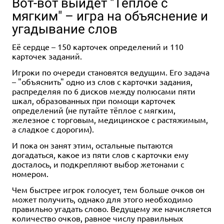
Вот-вот выйдет "Тёплое с
мягким" – игра на объяснение и
угадывание слов
Её сердце – 150 карточек определений и 110
карточек заданий.
Дополнение
1-4
60-90
Игроки по очереди становятся ведущим. Его задача
10+
– "объяснить" одно из слов с карточки задания,
799 ₽
распределяя по 6 дисков между полюсами пяти
шкал, образованных при помощи карточек
Грибы и корни: Шёпот леса
определений (не путайте тёплое с мягким,
железное с торговым, медицинское с растяжимым,
Купить
а сладкое с дорогим).
И пока он занят этим, остальные пытаются
догадаться, какое из пяти слов с карточки ему
досталось, и подкрепляют выбор жетонами с
номером.
Чем быстрее игрок голосует, тем больше очков он
может получить, однако для этого необходимо
правильно угадать слово. Ведущему же начисляется
количество очков, равное числу правильных