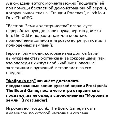
А в ожидании этого момента можно "пощупать" её
при помощи бесплатной демонстрационной версии,
которая выложена на "Станции Ролевая", в Itch.io и
DriveThruRPG.
"Бастион. Земли электричества" использует
переработанную для своих нужд версию движка
Into the Odd и подходит как для коротких
приключений длиной в игровую встречу, так и для
полноценных кампаний.
Герои игры – люди, которые из-за долгов были
вынуждены стать охотниками за сокровищами, так
что впереди их ждут необычайные и опасные
экспедиции в пугающий мегаполис и за его
пределы.
"Фабрика игр"
начинает доставлять
предзаказанные копии русской версии Frostpunk:
The Board Game, после чего игра отправится в
продажу, да не одна, а с дополнением "Морозные
земли" (Frostlander)
.
Игрокам во Frostpunk: The Board Game, как и в
видеоигре, по которой настолка и создана,