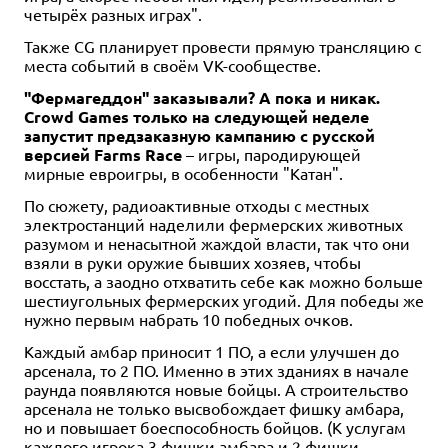
четырёх разных играх".
Также CG планирует провести прямую трансляцию с
места событий в своём VK-сообществе.
"Фермагеддон" заказывали? А пока и никак.
Crowd Games только на следующей неделе
запустит предзаказную кампанию с русской
версией Farms Race
– игры, пародирующей
мирные евроигры, в особенности "Катан".
По сюжету, радиоактивные отходы с местных
электростанций наделили фермерских животных
разумом и ненасытной жаждой власти, так что они
взяли в руки оружие бывших хозяев, чтобы
восстать, а заодно отхватить себе как можно больше
шестиугольных фермерских угодий. Для победы же
нужно первым набрать 10 победных очков.
Каждый амбар приносит 1 ПО, а если улучшен до
арсенала, то 2 ПО. Именно в этих зданиях в начале
раунда появляются новые бойцы. А строительство
арсенала не только высвобождает фишку амбара,
но и повышает боеспособность бойцов. (К услугам
каждого игрока 3 фишки амбара и 2 фишки