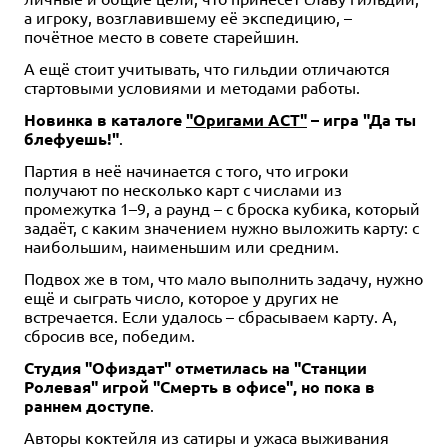
а игроку, возглавившему её экспедицию, –
почётное место в совете старейшин.
А ещё стоит учитывать, что гильдии отличаются
стартовыми условиями и методами работы.
Новинка в каталоге
"Оригами АСТ"
– игра "Да ты
блефуешь!"
.
Партия в неё начинается с того, что игроки
получают по несколько карт с числами из
промежутка 1–9, а раунд – с броска кубика, который
задаёт, с каким значением нужно выложить карту: с
наибольшим, наименьшим или средним.
Подвох же в том, что мало выполнить задачу, нужно
ещё и сыграть число, которое у других не
встречается. Если удалось – сбрасываем карту. А,
сбросив все, победим.
Студия "Офиздат" отметилась на "Станции
Ролевая" игрой "Смерть в офисе", но пока в
раннем доступе
.
Авторы коктейля из сатиры и ужаса выживания