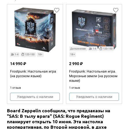
Дополнение
1-4
120-150
1-4
120-150
18+
18+
14 990 ₽
2 990 ₽
Frostpunk: Настольная игра
Frostpunk: Настольная игра.
(на русском языке)
Морозные земли (на русском
языке)
1 отзыв
1 отзыв
Уведомить о наличии
Уведомить о наличии
Board Zeppelin сообщила, что предзаказы на
"SAS: В тылу врага" (SAS: Rogue Regiment)
планирует открыть 10 июня. Эта настолка
кооперативная, по Второй мировой, в духе