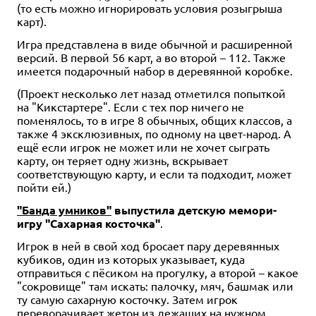
(то есть можно игнорировать условия розыгрыша
карт).
Игра представлена в виде обычной и расширенной
версий. В первой 56 карт, а во второй – 112. Также
имеется подарочный набор в деревянной коробке.
(Проект несколько лет назад отметился попыткой
на "Кикстартере". Если с тех пор ничего не
поменялось, то в игре 8 обычных, общих классов, а
также 4 эксклюзивных, по одному на цвет-народ. А
ещё если игрок не может или не хочет сыграть
карту, он теряет одну жизнь, вскрывает
соответствующую карту, и если та подходит, может
пойти ей.)
"Банда умников"
выпустила детскую мемори-
игру "Сахарная косточка"
.
Игрок в ней в свой ход бросает пару деревянных
кубиков, один из которых указывает, куда
отправиться с пёсиком на прогулку, а второй – какое
"сокровище" там искать: палочку, мяч, башмак или
ту самую сахарную косточку. Затем игрок
переворачивает жетон из лежащих на нужном