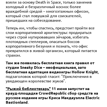
взяли за основу Death in Space, только заменив
холодный и безразличный космос более
враждебной средой – многоэтажным офисом,
который стал ловушкой для соискателей,
пришедших на собеседование.
Теперь им, чтобы спастись, предстоит пройти все
слои корпоративной архитектуры: продираться
через строй мутировавших эйчаров, избегать
плотоядных степлеров, опасаться боссов
корпоративного безумия и познать, что офис
превратился в живой организм, который питается
страхом.
Там же появилась бесплатная книга правил от
студии Sneaky Dice – неофициальная, зато
бесплатная адаптация видеоигры Hollow Knight
,
подзаголовок которой гласит: "Приключения в
увядающем королевстве жуков".
"Рыжий библиотекарь"
11 июня запустит на
крауд-площадке CrowdRepublic сбор средств на
русское издание игры Криса Макдауэлла Electric
Bastionland
.