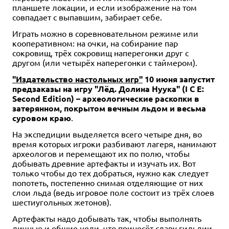
планшете локации, и если изображение на том
совпадает с выпавшим, забирает себе.
Играть можно в соревновательном режиме или
кооперативном: на очки, на собирание пар
сокровищ, трёх сокровищ наперегонки друг с
другом (или четырёх наперегонки с таймером).
"Издательство настольных игр"
10 июня запустит
предзаказы на игру "Лёд. Долина Нуука" (I C E:
Second Edition) – археологические раскопки в
затерянном, покрытом вечным льдом и весьма
суровом краю
.
На экспедиции выделяется всего четыре дня, во
время которых игроки разбивают лагеря, нанимают
археологов и перемещают их по полю, чтобы
добывать древние артефакты и изучать их. Вот
только чтобы до тех добраться, нужно как следует
попотеть, постепенно снимая отделяющие от них
слои льда (ведь игровое поле состоит из трёх слоев
шестиугольных жетонов).
Артефакты надо добывать так, чтобы выполнять
личные и общие цели, что принесёт славу гильдии,