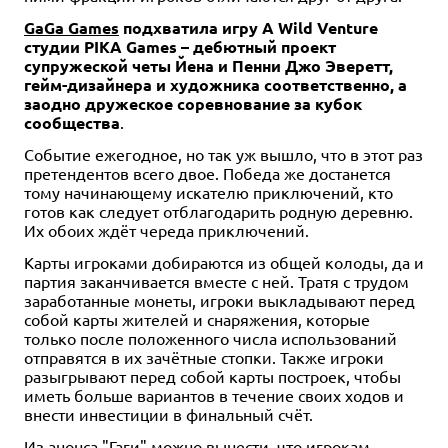
GaGa Games
подхватила игру A Wild Venture
студии PIKA Games – дебютный проект
супружеской четы Йена и Пенни Джо Эверетт,
гейм-дизайнера и художника соответственно, а
заодно дружеское соревнование за кубок
сообщества
.
Событие ежегодное, но так уж вышло, что в этот раз
претендентов всего двое. Победа же достанется
тому начинающему искателю приключений, кто
готов как следует отблагодарить родную деревню.
Их обоих ждёт череда приключений.
Карты игроками добираются из общей колоды, да и
партия заканчивается вместе с ней. Тратя с трудом
заработанные монеты, игроки выкладывают перед
собой карты жителей и снаряжения, которые
только после положенного числа использований
отправятся в их зачётные стопки. Также игроки
разыгрывают перед собой карты построек, чтобы
иметь больше вариантов в течение своих ходов и
внести инвестиции в финальный счёт.
Из анонса "Гаги" можно вынести, что игрокам