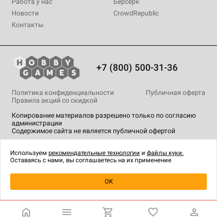
Работа у нас
Берсерк
Новости
CrowdRepublic
Контакты
+7 (800) 500-31-36
Политика конфиденциальности
Публичная оферта
Правила акций со скидкой
Копирование материалов разрешено только по согласию
администрации
Содержимое сайта не является публичной офертой
На сайте Hobby Games применяются
рекомендательные
технологии
.
Используем
рекомендательные технологии
и
файлы куки.
Оставаясь с нами, вы соглашаетесь на их применение
Уведомить о наличии
OK