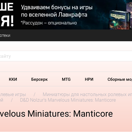
отеки
ККИ
Берсерк
MTG
НРИ
Сборные мо
олевые игры
Миниатюры для настольных ролевых и
ей
D&D Nolzur's Marvelous Miniatures: Manticore
elous Miniatures: Manticore