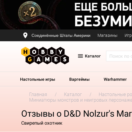
Соединённые Штаты Америки
Магазины
Игр
Каталог
Настольные игры
Варгеймы
Warhammer
Главная
Каталог
Настольные р
Миниатюры монстров и неигровых персонаж
Отзывы о D&D Nolzur's Marv
Свирепый охотник