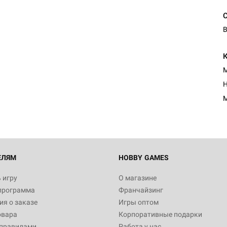
В
М
Н
М
ЕЛЯМ
HOBBY GAMES
 игру
О магазине
программа
Франчайзинг
я о заказе
Игры оптом
овара
Корпоративные подарки
 правилами
Работа у нас