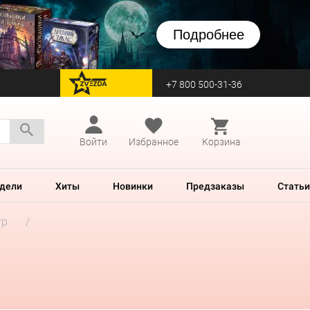
Подробнее
+7 800 500-31-36
перейти на Zvezda
Войти
Избранное
Корзина
дели
Хиты
Новинки
Предзаказы
Статьи
гр