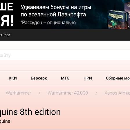
отеки
ККИ
Берсерк
MTG
НРИ
Сборные мо
Warhammer
Warhammer 40,000
Xenos Armi
uins 8th edition
quins