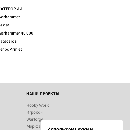
КАТЕГОРИИ
Warhammer
eldari
arhammer 40,000
atacards
enos Armies
НАШИ ПРОЕКТЫ
Hobby World
Игрокон
Warforge
Мир фантастики
Используем куки и