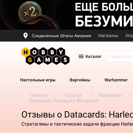
Соединённые Штаты Америки
Магазины
Игр
Каталог
Настольные игры
Варгеймы
Warhammer
Главная
Каталог
Варгеймы
Datacards: Harlequins 8th edition
Отзывы о Datacards: Harleq
Стратагемы и тактические задачи фракции Harle