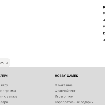
A
W
D
X
рели
ЕЛЯМ
HOBBY GAMES
 игру
О магазине
программа
Франчайзинг
я о заказе
Игры оптом
овара
Корпоративные подарки