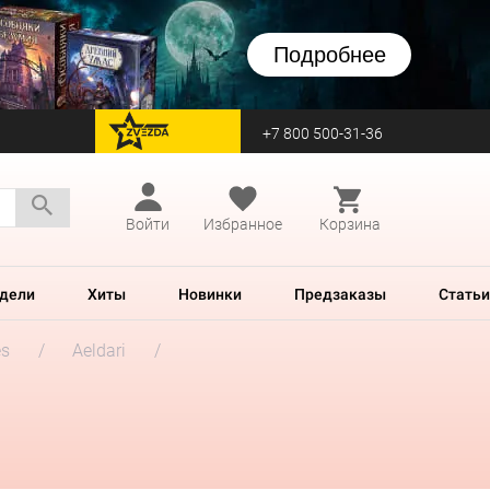
Подробнее
+7 800 500-31-36
перейти на Zvezda
Войти
Избранное
Корзина
дели
Хиты
Новинки
Предзаказы
Статьи
es
Aeldari