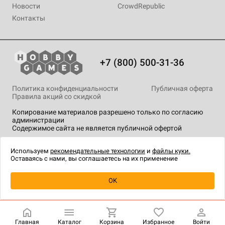
Новости
CrowdRepublic
Контакты
+7 (800) 500-31-36
Политика конфиденциальности
Публичная оферта
Правила акций со скидкой
Копирование материалов разрешено только по согласию
администрации
Содержимое сайта не является публичной офертой
На сайте Hobby Games применяются
рекомендательные
технологии
.
Используем
рекомендательные технологии
и
файлы куки.
Оставаясь с нами, вы соглашаетесь на их применение
OK
Купить
| 3 990 ₽
Главная
Каталог
Корзина
Избранное
Войти