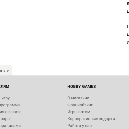
Д
Д
И
рели
ЕЛЯМ
HOBBY GAMES
 игру
О магазине
программа
Франчайзинг
я о заказе
Игры оптом
овара
Корпоративные подарки
 правилами
Работа у нас