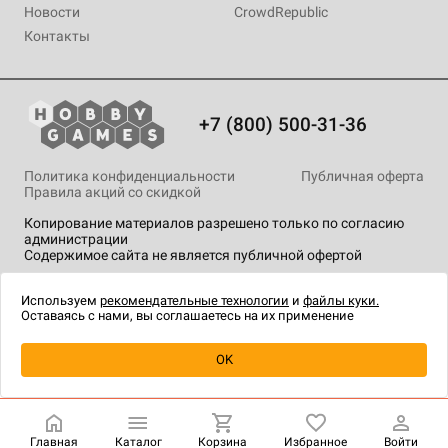
Новости
CrowdRepublic
Контакты
+7 (800) 500-31-36
Политика конфиденциальности
Публичная оферта
Правила акций со скидкой
Копирование материалов разрешено только по согласию
администрации
Содержимое сайта не является публичной офертой
На сайте Hobby Games применяются
рекомендательные
технологии
.
Используем
рекомендательные технологии
и
файлы куки.
Оставаясь с нами, вы соглашаетесь на их применение
Уведомить о наличии
OK
Главная
Каталог
Корзина
Избранное
Войти