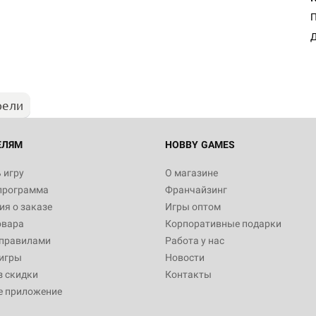
Д
рели
ЕЛЯМ
HOBBY GAMES
 игру
О магазине
программа
Франчайзинг
я о заказе
Игры оптом
овара
Корпоративные подарки
 правилами
Работа у нас
игры
Новости
з скидки
Контакты
е приложение