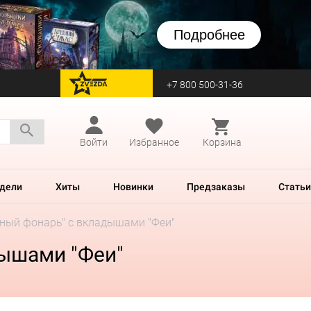
Подробнее
+7 800 500-31-36
перейти на Zvezda
Войти
Избранное
Корзина
дели
Хиты
Новинки
Предзаказы
Статьи
ный фонарь" с вкладышами "Феи"
дышами "Феи"