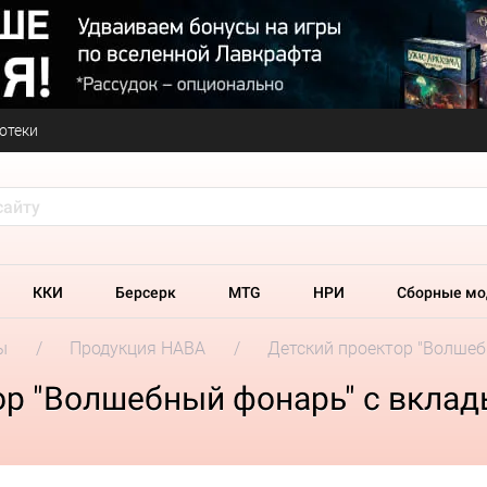
отеки
ККИ
Берсерк
MTG
НРИ
Сборные мо
ы
Продукция HABA
Детский проектор "Волшеб
ор "Волшебный фонарь" с вкла