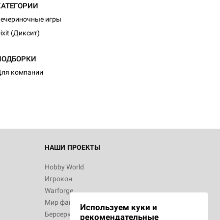
КАТЕГОРИИ
ечериночные игры
ixit (Диксит)
ПОДБОРКИ
ля компании
НАШИ ПРОЕКТЫ
Hobby World
Игрокон
Warforge
Мир фантастики
Используем куки и
Берсерк
рекомендательные