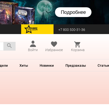
Подробнее
+7 800 500-31-36
перейти на Zvezda
Войти
Избранное
Корзина
дели
Хиты
Новинки
Предзаказы
Статьи