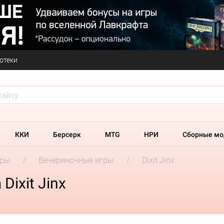
отеки
ККИ
Берсерк
MTG
НРИ
Сборные мо
гры
Вечериночные игры
Dixit Jinx
Dixit Jinx