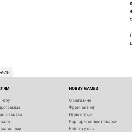
В
D
Д
рели
ЕЛЯМ
HOBBY GAMES
 игру
О магазине
программа
Франчайзинг
я о заказе
Игры оптом
овара
Корпоративные подарки
 правилами
Работа у нас