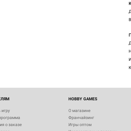
В
Д
Н
И
К
ЕЛЯМ
HOBBY GAMES
 игру
О магазине
программа
Франчайзинг
я о заказе
Игры оптом