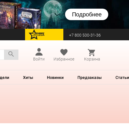
Подробнее
+7 800 500-31-36
перейти на Zvezda
Войти
Избранное
Корзина
дели
Хиты
Новинки
Предзаказы
Статьи