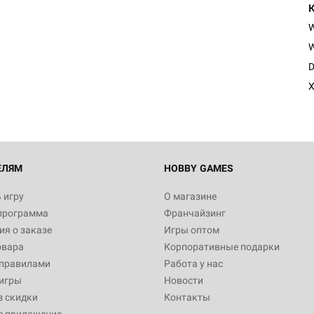
W
D
X
ЕЛЯМ
HOBBY GAMES
 игру
О магазине
программа
Франчайзинг
я о заказе
Игры оптом
овара
Корпоративные подарки
 правилами
Работа у нас
игры
Новости
з скидки
Контакты