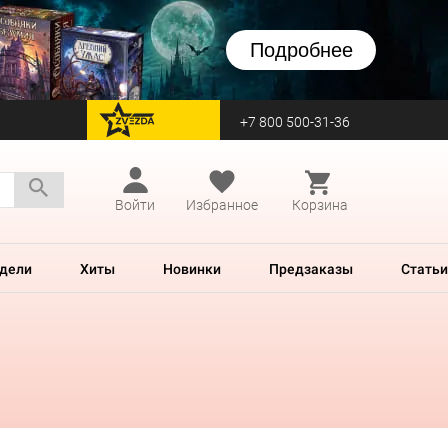
Подробнее
+7 800 500-31-36
перейти на Zvezda
Войти
Избранное
Корзина
дели
Хиты
Новинки
Предзаказы
Статьи