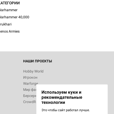
КАТЕГОРИИ
Warhammer
arhammer 40,000
rukhari
enos Armies
НАШИ ПРОЕКТЫ
Hobby World
Игрокон
Warforge
Мир фантастики
Используем куки и
Берсерк
рекомендательные
CrowdRepublic
технологии
Это чтобы сайт работал лучше.