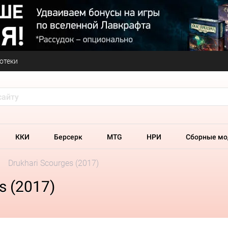
отеки
ККИ
Берсерк
MTG
НРИ
Сборные мо
Drukhari Scourges (2017)
s (2017)