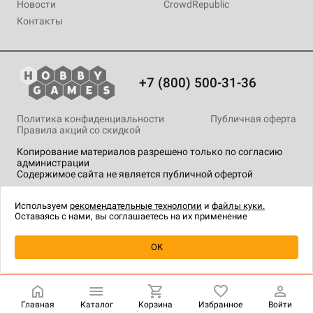
Новости
CrowdRepublic
Контакты
+7 (800) 500-31-36
Политика конфиденциальности
Публичная оферта
Правила акций со скидкой
Копирование материалов разрешено только по согласию
администрации
Содержимое сайта не является публичной офертой
На сайте Hobby Games применяются
рекомендательные
технологии
.
Используем
рекомендательные технологии
и
файлы куки.
Оставаясь с нами, вы соглашаетесь на их применение
Уведомить о наличии
OK
Главная
Каталог
Корзина
Избранное
Войти