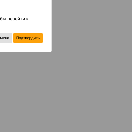
Код товара: 84489
обы перейти к
2 490 ₽
до 249
бонусов на следующие покупки
тмена
Подтвердить
Уведомить о наличии
В избранное