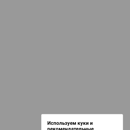
СТАТЬИ И НОВОСТИ
сё о линейке Dungeons & Dragons
КАТЕГОРИИ
омиксы, книги, манга
НАШИ ПРОЕКТЫ
Hobby World
Игрокон
Warforge
Мир фантастики
Используем куки и
Берсерк
рекомендательные