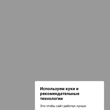
КАТЕГОРИИ
d Журнал
аборы для покера
к: Братья
игурки и сувениры
d Звёздные
НАШИ ПРОЕКТЫ
Hobby World
Игрокон
d Сумерки
Warforge
: Грозовой
Мир фантастики
Используем куки и
Берсерк
рекомендательные
CrowdRepublic
технологии
Это чтобы сайт работал лучше.