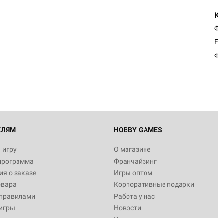
Ф
Настольная игра Hobby Worl
F
Египта
Ф
1 991
Настольная игра Hobby World
Белая смерть
12 990
ЕЛЯМ
HOBBY GAMES
 игру
О магазине
программа
Франчайзинг
Настольная игра Hobby World
я о заказе
Игры оптом
Сердце роя. Дисплей бустеро
овара
Корпоративные подарки
3 490
 правилами
Работа у нас
игры
Новости