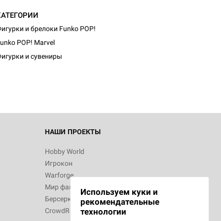
КАТЕГОРИИ
игурки и брелоки Funko POP!
d Монстры
unko POP! Marvel
игурки и сувениры
 Зомбицид:
НАШИ ПРОЕКТЫ
Hobby World
Игрокон
 Берсерк.
Warforge
в
Мир фантастики
Используем куки и
Берсерк
рекомендательные
CrowdRepublic
технологии