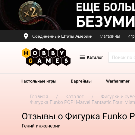
Соединённые Штаты Америки
Магазины
Игр
Каталог
Настольные игры
Варгеймы
Warhammer
Главная
Каталог
Фигурки и сув
Фигурка Funko POP! Marvel Fantastic Four: Miste
Отзывы о Фигурка Funko POP
Гений инженерии