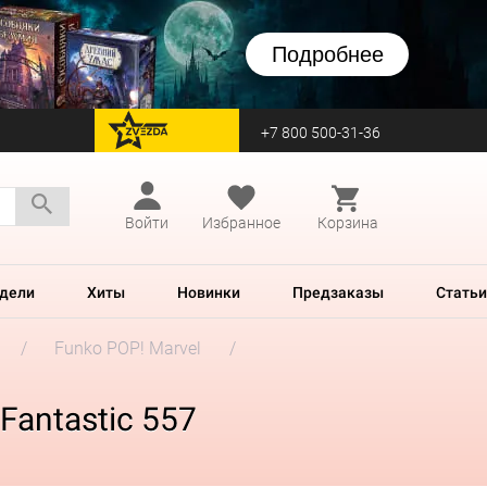
Подробнее
+7 800 500-31-36
перейти на Zvezda
Войти
Избранное
Корзина
дели
Хиты
Новинки
Предзаказы
Статьи
Funko POP! Marvel
Fantastic 557