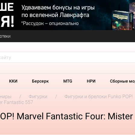
отеки
ККИ
Берсерк
MTG
НРИ
Сборные мо
ениры
Фигурки
Фигурки и брелоки Funko POP!
r Fantastic 557
! Marvel Fantastic Four: Mister 