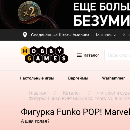
Соединённые Штаты Америки
Магазины
Игр
Каталог
Настольные игры
Варгеймы
Warhammer
Главная
Каталог
Фигурки и сув
Фигурка Funko POP! Marvel 80 Years: Vulture 59
Фигурка Funko POP! Marvel 
А шея голая?