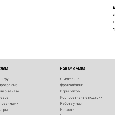
Ф
Настольная игра Hobby Worl
F
Египта
Ф
1 991
Настольная игра Hobby World
Белая смерть
12 990
ЕЛЯМ
HOBBY GAMES
 игру
О магазине
программа
Франчайзинг
Настольная игра Hobby Worl
я о заказе
Игры оптом
Аркхэма. Карточная игра
овара
Корпоративные подарки
3 490
 правилами
Работа у нас
игры
Новости