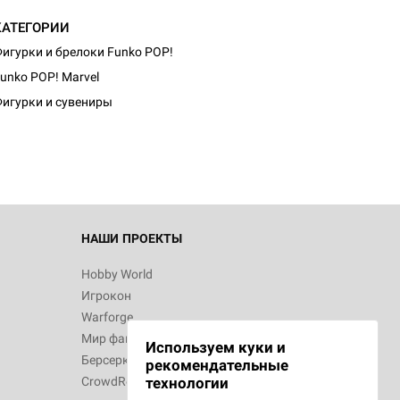
КАТЕГОРИИ
игурки и брелоки Funko POP!
d Монстры
unko POP! Marvel
игурки и сувениры
 Зомбицид:
НАШИ ПРОЕКТЫ
Hobby World
Игрокон
d Ужас
Warforge
Мир фантастики
Используем куки и
Берсерк
рекомендательные
CrowdRepublic
технологии