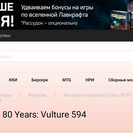
отеки
ККИ
Берсерк
MTG
НРИ
Сборные мо
ениры
Фигурки
Фигурки и брелоки Funko POP!
4
80 Years: Vulture 594