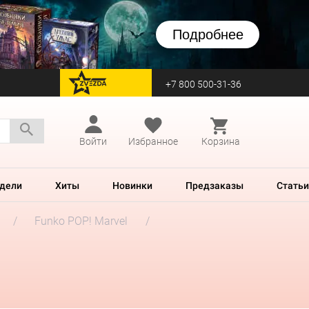
Подробнее
+7 800 500-31-36
перейти на Zvezda
Войти
Избранное
Корзина
дели
Хиты
Новинки
Предзаказы
Статьи
Funko POP! Marvel