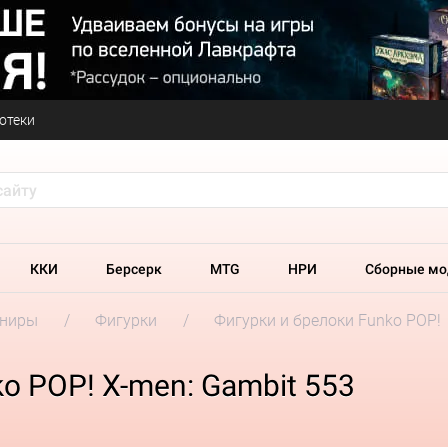
отеки
ККИ
Берсерк
MTG
НРИ
Сборные мо
ениры
Фигурки
Фигурки и брелоки Funko POP!
o POP! X-men: Gambit 553