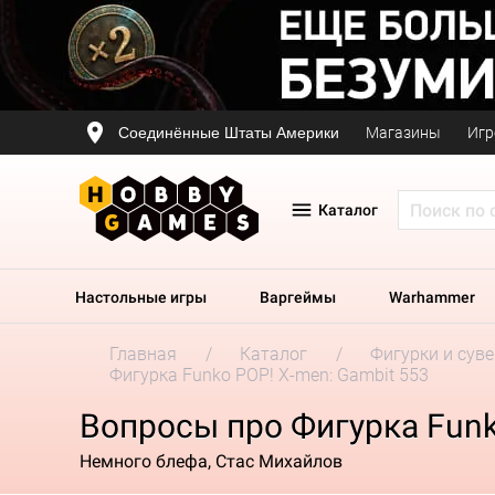
Соединённые Штаты Америки
Магазины
Игр
Каталог
Настольные игры
Варгеймы
Warhammer
Главная
Каталог
Фигурки и сув
Фигурка Funko POP! X-men: Gambit 553
Вопросы про Фигурка Funk
Немного блефа, Стас Михайлов