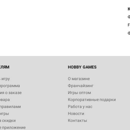
Настольная игра Hobby Worl
Ф
Египта
F
1 991
Ф
Настольная игра Hobby World
Белая смерть
12 990
ЕЛЯМ
HOBBY GAMES
 игру
О магазине
программа
Франчайзинг
Настольная игра Hobby Worl
я о заказе
Игры оптом
Аркхэма. Карточная игра
овара
Корпоративные подарки
3 490
 правилами
Работа у нас
игры
Новости
з скидки
Контакты
е приложение