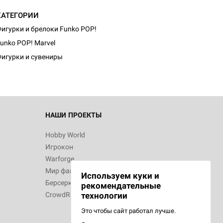
КАТЕГОРИИ
d Монстры
игурки и брелоки Funko POP!
unko POP! Marvel
игурки и сувениры
 Зомбицид:
НАШИ ПРОЕКТЫ
Hobby World
Игрокон
d Ужас
Warforge
Мир фантастики
Используем куки и
Берсерк
рекомендательные
CrowdRepublic
технологии
Это чтобы сайт работал лучше.