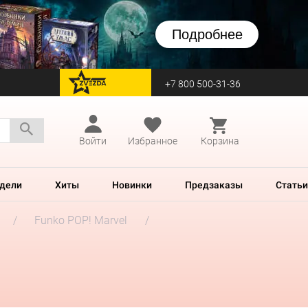
Подробнее
+7 800 500-31-36
перейти на Zvezda
Войти
Избранное
Корзина
дели
Хиты
Новинки
Предзаказы
Статьи
Funko POP! Marvel