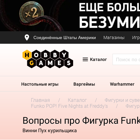
Соединённые Штаты Америки
Магазины
Игр
Каталог
Настольные игры
Варгеймы
Warhammer
Главная
Каталог
Фигурки и сув
Funko POP! Five Nights at Freddy's
Фигурк
Вопросы про Фигурка Funko 
Винни Пух курильщика