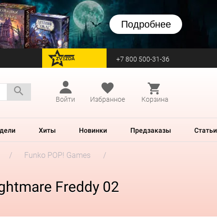
Подробнее
+7 800 500-31-36
перейти на Zvezda
Войти
Избранное
Корзина
дели
Хиты
Новинки
Предзаказы
Статьи
Funko POP! Games
ightmare Freddy 02