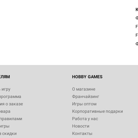
Ф
F
F
Ф
ЕЛЯМ
HOBBY GAMES
 игру
О магазине
программа
Франчайзинг
я о заказе
Игры оптом
овара
Корпоративные подарки
 правилами
Работа у нас
игры
Новости
з скидки
Контакты