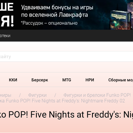
отеки
ККИ
Берсерк
MTG
НРИ
Сборные мо
ениры
Фигурки
Фигурки и брелоки Funko POP!
а Funko POP! Five Nights at Freddy's: Nightmare Freddy 02
POP! Five Nights at Freddy's: N