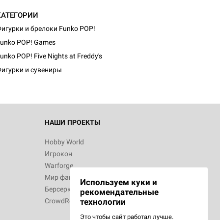
КАТЕГОРИИ
игурки и брелоки Funko POP!
unko POP! Games
unko POP! Five Nights at Freddy's
игурки и сувениры
НАШИ ПРОЕКТЫ
Hobby World
Игрокон
Warforge
Мир фантастики
Используем куки и
Берсерк
рекомендательные
CrowdRepublic
технологии
Это чтобы сайт работал лучше.