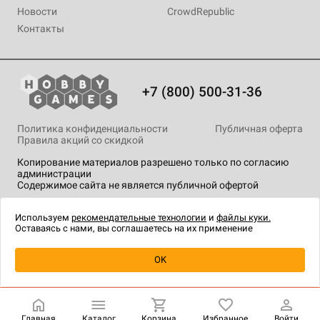
Новости
CrowdRepublic
Контакты
+7 (800) 500-31-36
Политика конфиденциальности
Публичная оферта
Правила акций со скидкой
Копирование материалов разрешено только по согласию
администрации
Содержимое сайта не является публичной офертой
На сайте Hobby Games применяются
рекомендательные
технологии
.
Используем
рекомендательные технологии
и
файлы куки.
Оставаясь с нами, вы соглашаетесь на их применение
Уведомить о наличии
OK
Главная
Каталог
Корзина
Избранное
Войти