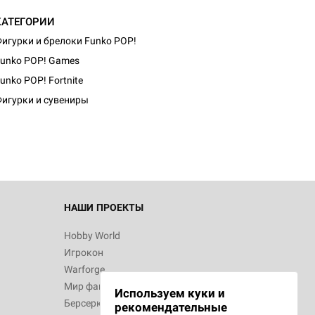
КАТЕГОРИИ
игурки и брелоки Funko POP!
unko POP! Games
unko POP! Fortnite
игурки и сувениры
НАШИ ПРОЕКТЫ
Hobby World
Игрокон
Warforge
Мир фантастики
Используем куки и
Берсерк
рекомендательные