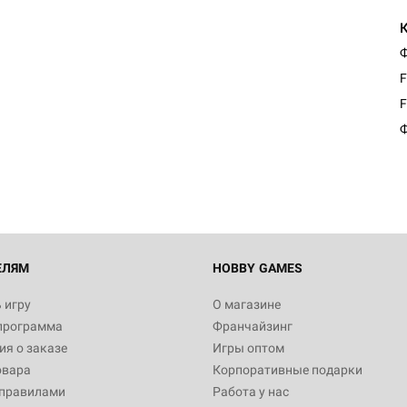
Ф
F
F
Ф
ЕЛЯМ
HOBBY GAMES
 игру
О магазине
программа
Франчайзинг
я о заказе
Игры оптом
овара
Корпоративные подарки
 правилами
Работа у нас