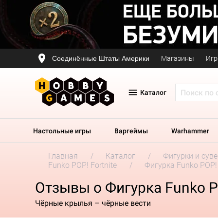
Соединённые Штаты Америки
Магазины
Игр
Каталог
Настольные игры
Варгеймы
Warhammer
Главная
Каталог
Фигурки и сув
Funko POP! Fortnite
Фигурка Funko POP! 
Отзывы о Фигурка Funko PO
Чёрные крылья – чёрные вести