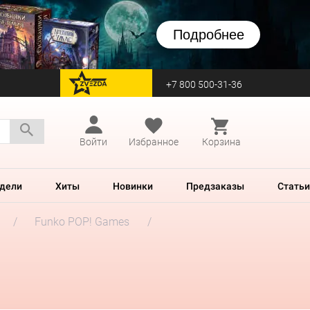
Подробнее
+7 800 500-31-36
перейти на Zvezda
Войти
Избранное
Корзина
дели
Хиты
Новинки
Предзаказы
Статьи
Funko POP! Games