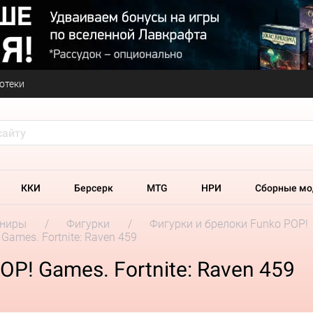
отеки
ККИ
Берсерк
MTG
НРИ
Сборные мо
ениры
Фигурки
Фигурки и брелоки Funko POP!
Games. Fortnite: Raven 459
P! Games. Fortnite: Raven 459