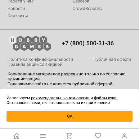
Работа у нас
Берсерк
Новости
CrowdRepublic
Контакты
+7 (800) 500-31-36
Политика конфиденциальности
Публичная оферта
Правила акций со скидкой
Копирование материалов разрешено только по согласию
администрации
Содержимое сайта не является публичной офертой
На сайте Hobby Games применяются
рекомендательные
технологии
.
Используем
рекомендательные технологии
и
файлы куки.
Оставаясь с нами, вы соглашаетесь на их применение
Товар снят с продажи
OK