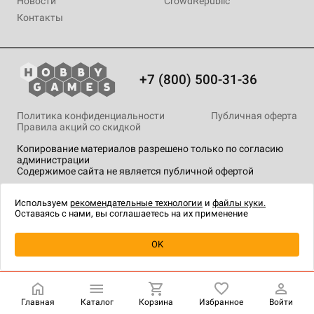
Новости
CrowdRepublic
Контакты
+7 (800) 500-31-36
Политика конфиденциальности
Публичная оферта
Правила акций со скидкой
Копирование материалов разрешено только по согласию
администрации
Содержимое сайта не является публичной офертой
На сайте Hobby Games применяются
рекомендательные
технологии
.
Используем
рекомендательные технологии
и
файлы куки.
Оставаясь с нами, вы соглашаетесь на их применение
Товар снят с продажи
OK
Главная
Каталог
Корзина
Избранное
Войти