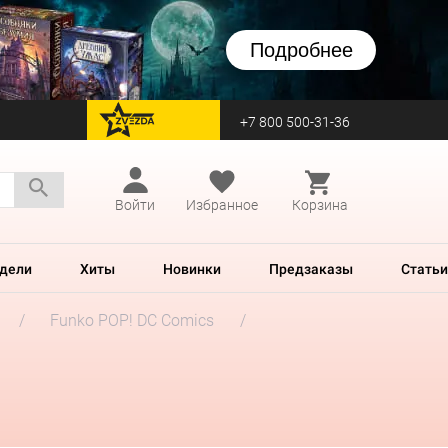
Подробнее
+7 800 500-31-36
перейти на Zvezda
Войти
Избранное
Корзина
дели
Хиты
Новинки
Предзаказы
Статьи
Funko POP! DC Comics