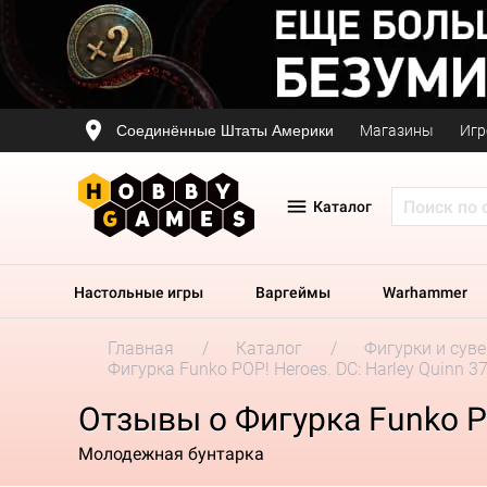
Соединённые Штаты Америки
Магазины
Игр
Каталог
Настольные игры
Варгеймы
Warhammer
Главная
Каталог
Фигурки и сув
Фигурка Funko POP! Heroes. DC: Harley Quinn 3
Отзывы о Фигурка Funko PO
Молодежная бунтарка