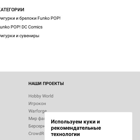
КАТЕГОРИИ
игурки и брелоки Funko POP!
unko POP! DC Comics
игурки и сувениры
НАШИ ПРОЕКТЫ
Hobby World
Игрокон
Warforge
Мир фантастики
Используем куки и
Берсерк
рекомендательные
CrowdRepublic
технологии