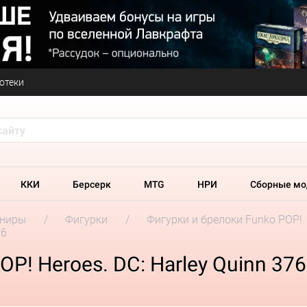
отеки
ККИ
Берсерк
MTG
НРИ
Сборные мо
ениры
Фигурки
Фигурки и брелоки Funko POP!
76
P! Heroes. DC: Harley Quinn 376