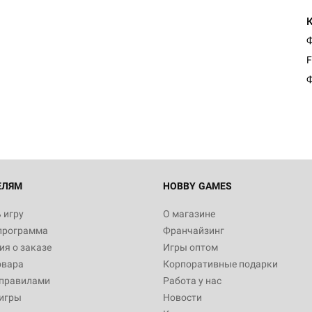
Ф
F
Ф
ЕЛЯМ
HOBBY GAMES
 игру
О магазине
программа
Франчайзинг
я о заказе
Игры оптом
овара
Корпоративные подарки
 правилами
Работа у нас
игры
Новости