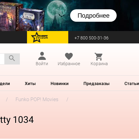
Подробнее
+7 800 500-31-36
перейти на Zvezda
Войти
Избранное
Корзина
дели
Хиты
Новинки
Предзаказы
Статьи
Funko POP! Movies
tty 1034