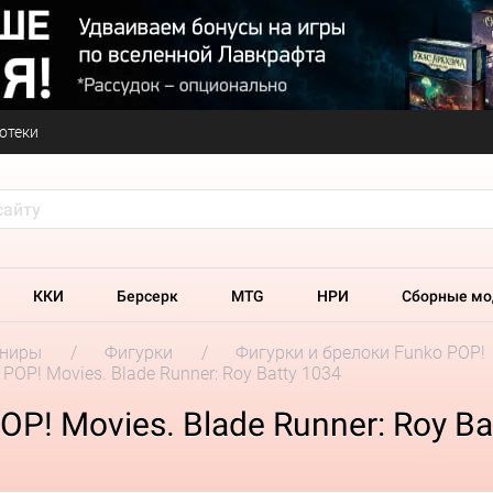
отеки
ККИ
Берсерк
MTG
НРИ
Сборные мо
ениры
Фигурки
Фигурки и брелоки Funko POP!
POP! Movies. Blade Runner: Roy Batty 1034
P! Movies. Blade Runner: Roy Ba