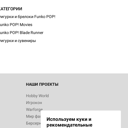
КАТЕГОРИИ
игурки и брелоки Funko POP!
unko POP! Movies
unko POP! Blade Runner
игурки и сувениры
НАШИ ПРОЕКТЫ
Hobby World
Игрокон
Warforge
Мир фантастики
Используем куки и
Берсерк
рекомендательные