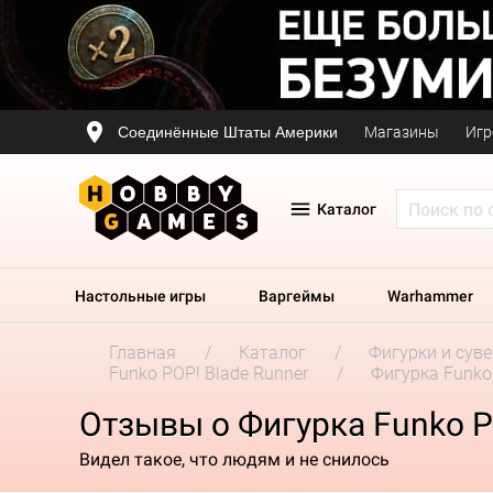
Соединённые Штаты Америки
Магазины
Игр
Каталог
Настольные игры
Варгеймы
Warhammer
Главная
Каталог
Фигурки и сув
Funko POP! Blade Runner
Фигурка Funko 
Отзывы о Фигурка Funko PO
Видел такое, что людям и не снилось