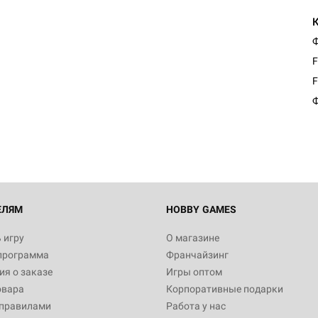
Ф
F
F
Ф
ЕЛЯМ
HOBBY GAMES
 игру
О магазине
программа
Франчайзинг
я о заказе
Игры оптом
овара
Корпоративные подарки
 правилами
Работа у нас