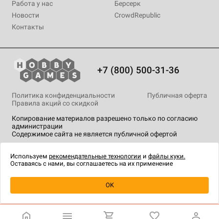
Работа у нас
Берсерк
Новости
CrowdRepublic
Контакты
+7 (800) 500-31-36
Политика конфиденциальности
Публичная оферта
Правила акций со скидкой
Копирование материалов разрешено только по согласию
администрации
Содержимое сайта не является публичной офертой
На сайте Hobby Games применяются
рекомендательные
технологии
.
Используем
рекомендательные технологии
и
файлы куки.
Оставаясь с нами, вы соглашаетесь на их применение
Товар снят с продажи
OK