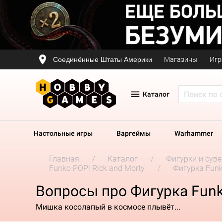
Соединённые Штаты Америки
Магазины
Игр
Каталог
Настольные игры
Варгеймы
Warhammer
Главная
Каталог
Фигурки и сув
Funko POP! Rick and Morty
Фигурка Funko
Вопросы про Фигурка Funko
Мишка косолапый в космосе плывёт...