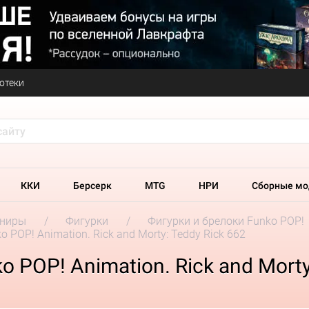
отеки
ККИ
Берсерк
MTG
НРИ
Сборные мо
ениры
Фигурки
Фигурки и брелоки Funko POP!
 POP! Animation. Rick and Morty: Teddy Rick 662
 POP! Animation. Rick and Morty