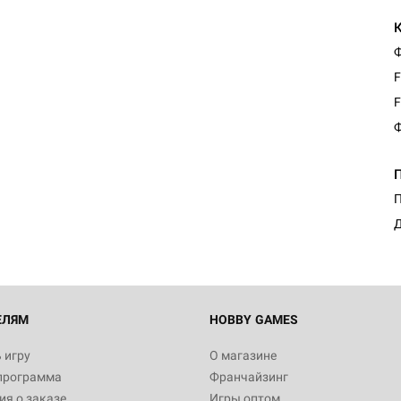
Ф
F
F
Ф
П
Д
ЕЛЯМ
HOBBY GAMES
 игру
О магазине
программа
Франчайзинг
я о заказе
Игры оптом