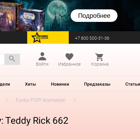
Подробнее
+7 800 500-31-36
перейти на Zvezda
Войти
Избранное
Корзина
дели
Хиты
Новинки
Предзаказы
Статьи
Funko POP! Animation
: Teddy Rick 662