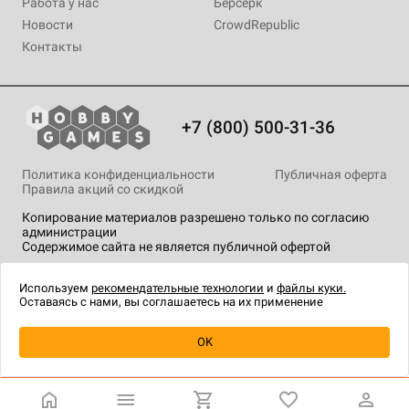
Работа у нас
Берсерк
Новости
CrowdRepublic
Контакты
+7 (800) 500-31-36
Политика конфиденциальности
Публичная оферта
Правила акций со скидкой
Копирование материалов разрешено только по согласию
администрации
Содержимое сайта не является публичной офертой
На сайте Hobby Games применяются
рекомендательные
технологии
.
Используем
рекомендательные технологии
и
файлы куки.
Оставаясь с нами, вы соглашаетесь на их применение
Уведомить о наличии
OK