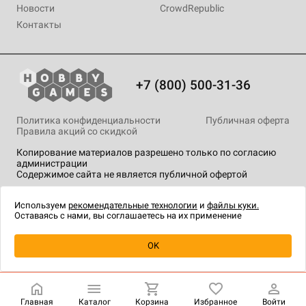
Новости
CrowdRepublic
Контакты
+7 (800) 500-31-36
Политика конфиденциальности
Публичная оферта
Правила акций со скидкой
Копирование материалов разрешено только по согласию
администрации
Содержимое сайта не является публичной офертой
На сайте Hobby Games применяются
рекомендательные
технологии
.
Используем
рекомендательные технологии
и
файлы куки.
Оставаясь с нами, вы соглашаетесь на их применение
Товар снят с продажи
OK
Главная
Каталог
Корзина
Избранное
Войти