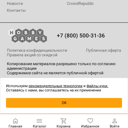
Новости
CrowdRepublic
Контакты
+7 (800) 500-31-36
Политика конфиденциальности
Публичная оферта
Правила акций со скидкой
Копирование материалов разрешено только по согласию
администрации
Содержимое сайта не является публичной офертой
На сайте Hobby Games применяются
рекомендательные
технологии
.
Используем
рекомендательные технологии
и
файлы куки.
Оставаясь с нами, вы соглашаетесь на их применение
OK
Купить
| 2 490 ₽
Главная
Каталог
Корзина
Избранное
Войти