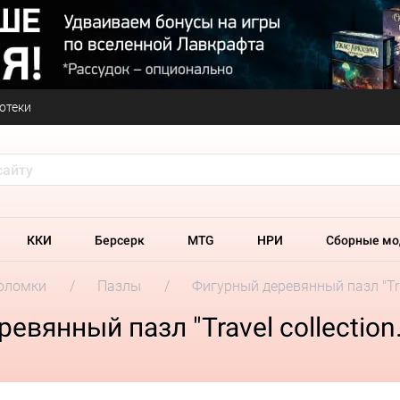
отеки
ККИ
Берсерк
MTG
НРИ
Сборные мо
оломки
Пазлы
Фигурный деревянный пазл "Tra
вянный пазл "Travel collection