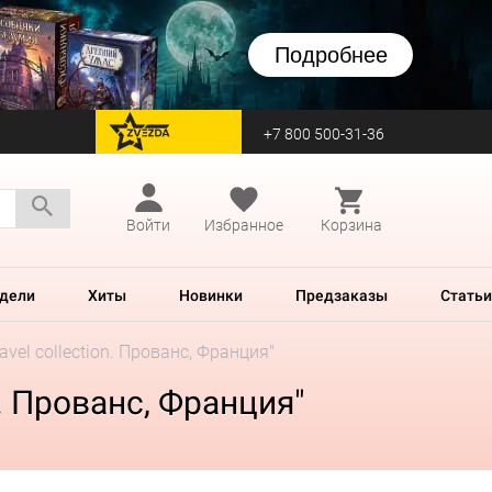
Подробнее
+7 800 500-31-36
перейти на Zvezda
Войти
Избранное
Корзина
дели
Хиты
Новинки
Предзаказы
Статьи
vel collection. Прованс, Франция"
. Прованс, Франция"