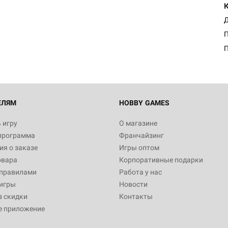
Д
П
ЕЛЯМ
HOBBY GAMES
 игру
О магазине
программа
Франчайзинг
я о заказе
Игры оптом
овара
Корпоративные подарки
 правилами
Работа у нас
игры
Новости
з скидки
Контакты
е приложение