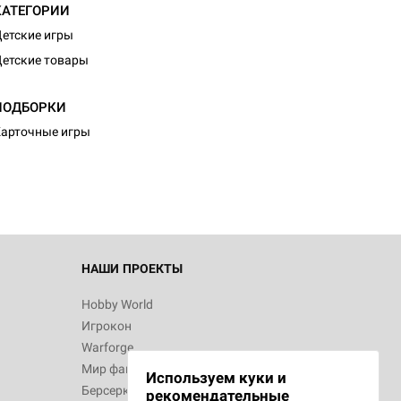
КАТЕГОРИИ
етские игры
етские товары
d Монстры
ПОДБОРКИ
арточные игры
 Зомбицид:
НАШИ ПРОЕКТЫ
Hobby World
Игрокон
 Берсерк.
Warforge
в
Мир фантастики
Используем куки и
Берсерк
рекомендательные