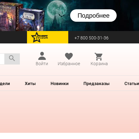
Подробнее
+7 800 500-31-36
перейти на Zvezda
Войти
Избранное
Корзина
дели
Хиты
Новинки
Предзаказы
Статьи