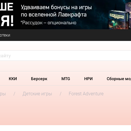
отеки
ККИ
Берсерк
MTG
НРИ
Сборные мо
гры
Детские игры
Forest Adventure