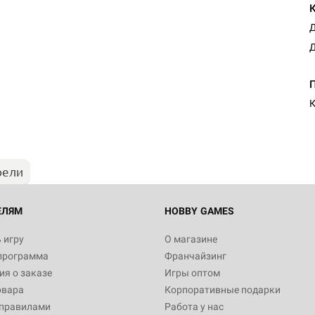
Д
Д
Настольная игра Hobby Worl
Египта
К
1 991
рели
Настольная игра Hobby World
Белая смерть
12 990
ЕЛЯМ
HOBBY GAMES
 игру
О магазине
программа
Франчайзинг
Настольная игра Hobby World
я о заказе
Игры оптом
Сердце роя. Дисплей бустеро
овара
Корпоративные подарки
3 490
 правилами
Работа у нас