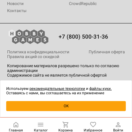
Новости
CrowdRepublic
Контакты
+7 (800) 500-31-36
Политика конфиденциальности
Публичная оферта
Правила акций со скидкой
Копирование материалов разрешено только по согласию
администрации
Содержимое сайта не является публичной офертой
На сайте Hobby Games применяются
рекомендательные
технологии
.
Используем
рекомендательные технологии
и
файлы куки.
Оставаясь с нами, вы соглашаетесь на их применение
OK
Купить
| 6 990 ₽
Главная
Каталог
Корзина
Избранное
Войти