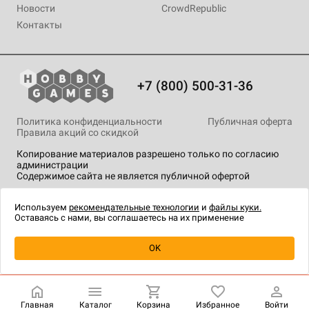
Новости
CrowdRepublic
Контакты
+7 (800) 500-31-36
Политика конфиденциальности
Публичная оферта
Правила акций со скидкой
Копирование материалов разрешено только по согласию
администрации
Содержимое сайта не является публичной офертой
На сайте Hobby Games применяются
рекомендательные
технологии
.
Используем
рекомендательные технологии
и
файлы куки.
Оставаясь с нами, вы соглашаетесь на их применение
Уведомить о наличии
OK
Главная
Каталог
Корзина
Избранное
Войти