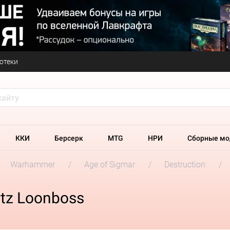
отеки
ККИ
Берсерк
MTG
НРИ
Сборные мо
Warhammer
Age of Sigmar
Destruction
tz Loonboss