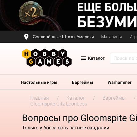
Соединённые Штаты Америки
Магазины
Игр
Каталог
Настольные игры
Варгеймы
Warhammer
Главная
Каталог
Варгеймы
Gloomspite Gitz Loonboss
Вопросы про Gloomspite Gi
Только у босса есть латные сандалии