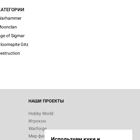
КАТЕГОРИИ
Warhammer
oonclan
ge of Sigmar
d Монстры
loomspite Gitz
estruction
 Зомбицид:
НАШИ ПРОЕКТЫ
Hobby World
Игрокон
 Берсерк.
Warforge
в
Мир фантастики
Используем куки и