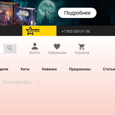
Подробнее
+7 800 500-31-36
перейти на Zvezda
Войти
Избранное
Корзина
дели
Хиты
Новинки
Предзаказы
Статьи
Gloomspite Gitz