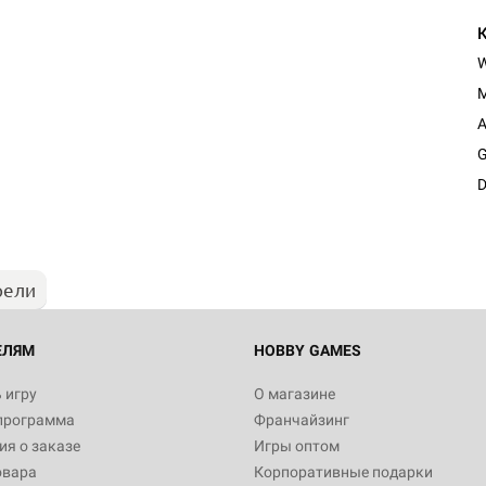
M
A
Настольная игра Hobby Worl
G
Египта
D
1 991
рели
Настольная игра Hobby World
Белая смерть
12 990
ЕЛЯМ
HOBBY GAMES
 игру
О магазине
программа
Франчайзинг
Настольная игра Hobby World
я о заказе
Игры оптом
Сердце роя. Дисплей бустеро
овара
Корпоративные подарки