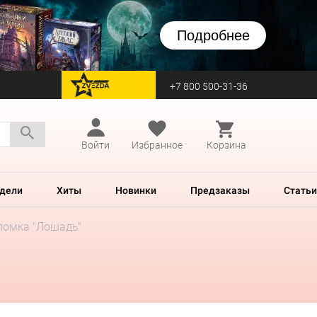
Подробнее
+7 800 500-31-36
перейти на Zvezda
Войти
Избранное
Корзина
дели
Хиты
Новинки
Предзаказы
Статьи
ломка "Лошадь"