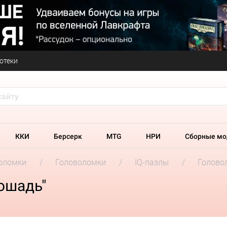
отеки
ККИ
Берсерк
MTG
НРИ
Сборные мо
оломки
Головоломки
IQ-пазлы
Голово
ошадь"