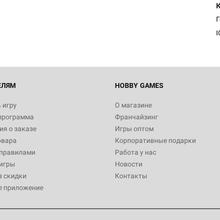
I
ЕЛЯМ
HOBBY GAMES
 игру
О магазине
программа
Франчайзинг
я о заказе
Игры оптом
овара
Корпоративные подарки
 правилами
Работа у нас
игры
Новости
з скидки
Контакты
е приложение