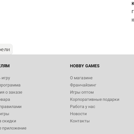
I
рели
ЕЛЯМ
HOBBY GAMES
 игру
О магазине
программа
Франчайзинг
я о заказе
Игры оптом
овара
Корпоративные подарки
 правилами
Работа у нас
игры
Новости
з скидки
Контакты
е приложение