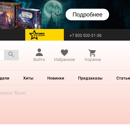
Подробнее
+7 800 500-31-36
перейти на Zvezda
Войти
Избранное
Корзина
дели
Хиты
Новинки
Предзаказы
Статьи
ломка "Волк"