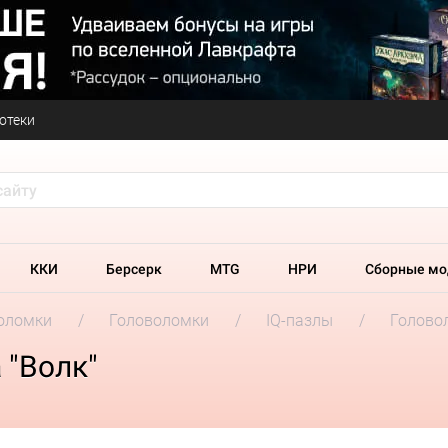
отеки
ККИ
Берсерк
MTG
НРИ
Сборные мо
оломки
Головоломки
IQ-пазлы
Голово
 "Волк"