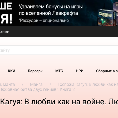
отеки
ККИ
Берсерк
MTG
НРИ
Сборные мо
и, манга
Манга
Госпожа Кагуя: В любви как н
Любовная битва двух гениев". Книга 2
Кагуя: В любви как на войне. Л