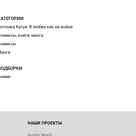
КАТЕГОРИИ
оспожа Кагуя: В любви как на войне
омиксы, книги, манга
Комиксы
Манга
d Журнал
ПОДБОРКИ
к: Братья
Аниме
d Звёздные
НАШИ ПРОЕКТЫ
Hobby World