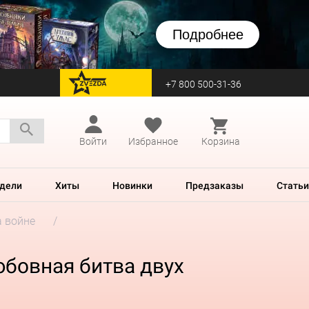
Подробнее
+7 800 500-31-36
перейти на Zvezda
Войти
Избранное
Корзина
дели
Хиты
Новинки
Предзаказы
Статьи
а войне
юбовная битва двух