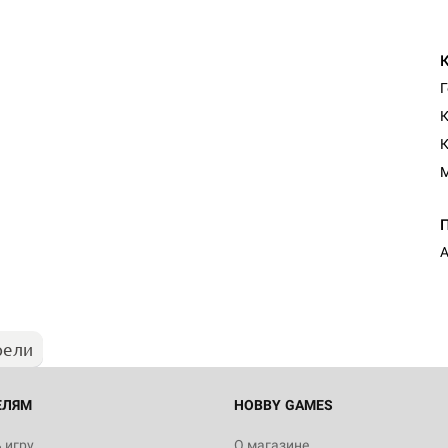
Г
К
Настольная игра Hobby Worl
"Мир фантастики. Спецвыпус
Стругацкие"
1 490
рели
Настольная игра Hobby Worl
империи: Боевая тревога
799
ЕЛЯМ
HOBBY GAMES
 игру
О магазине