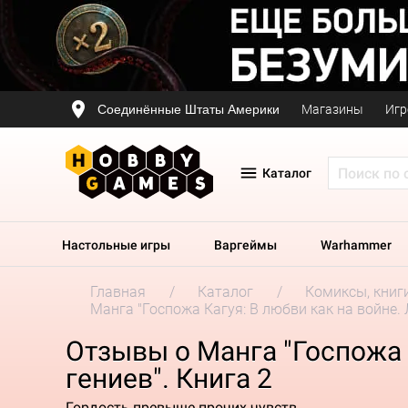
Соединённые Штаты Америки
Магазины
Игр
Каталог
Настольные игры
Варгеймы
Warhammer
Главная
Каталог
Комиксы, книг
Манга "Госпожа Кагуя: В любви как на войне. 
Отзывы о Манга "Госпожа 
гениев". Книга 2
Гордость превыше прочих чувств