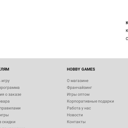
К
С
ЕЛЯМ
HOBBY GAMES
 игру
О магазине
программа
Франчайзинг
я о заказе
Игры оптом
овара
Корпоративные подарки
 правилами
Работа у нас
игры
Новости
з скидки
Контакты