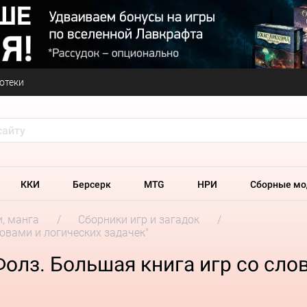
отеки
ККИ
Берсерк
MTG
НРИ
Сборные мо
и, манга
Сборники игр и загадок
ловами и логических задачек"
Фолз. Большая книга игр со сло