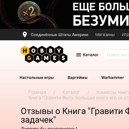
Соединённые Штаты Америки
Магазины
Игр
Каталог
Настольные игры
Варгеймы
Warhammer
Главная
Каталог
Комиксы, книг
Книга "Гравити Фолз. Большая книга игр со с
Отзывы о Книга "Гравити 
задачек"
Дипперу бы понравилось!