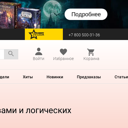
Подробнее
+7 800 500-31-36
перейти на Zvezda
Войти
Избранное
Корзина
дели
Хиты
Новинки
Предзаказы
Статьи
вами и логических