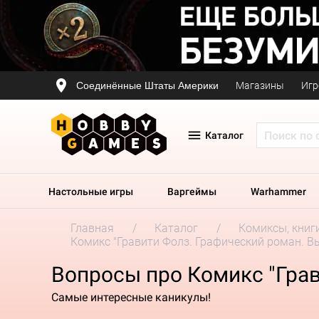
Соединённые Штаты Америки
Магазины
Игр
Каталог
Настольные игры
Варгеймы
Warhammer
Главная
Каталог
Комиксы, книг
Комикс "Гравити Фолз. Графический роман. Вы
Вопросы про Комикс "Грав
Самые интересные каникулы!