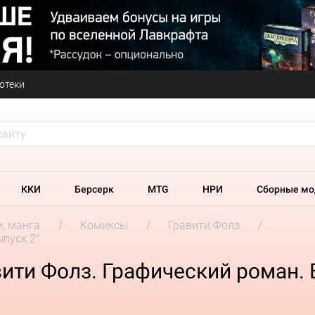
отеки
ККИ
Берсерк
MTG
НРИ
Сборные мо
и, манга
Комиксы
Гравити Фолз
пуск 2"
ити Фолз. Графический роман. 