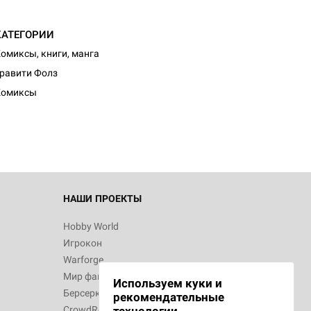
КАТЕГОРИИ
омиксы, книги, манга
d Монстры
равити Фолз
Комиксы
 Зомбицид:
НАШИ ПРОЕКТЫ
Hobby World
Игрокон
 Берсерк.
Warforge
в
Мир фантастики
Используем куки и
Берсерк
рекомендательные
CrowdRepublic