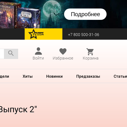
Подробнее
+7 800 500-31-36
перейти на Zvezda
Войти
Избранное
Корзина
дели
Хиты
Новинки
Предзаказы
Статьи
Выпуск 2"