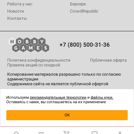
Работа у нас
Берсерк
Новости
CrowdRepublic
Контакты
+7 (800) 500-31-36
Политика конфиденциальности
Публичная оферта
Правила акций со скидкой
Копирование материалов разрешено только по согласию
администрации
Содержимое сайта не является публичной офертой
На сайте Hobby Games применяются
рекомендательные
технологии
.
Используем
рекомендательные технологии
и
файлы куки.
Оставаясь с нами, вы соглашаетесь на их применение
Уведомить о наличии
OK