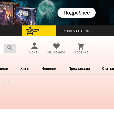
Подробнее
+7 800 500-31-36
перейти на Zvezda
Войти
Избранное
Корзина
дели
Хиты
Новинки
Предзаказы
Статьи
 года