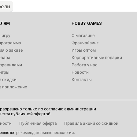
рели
ЕЛЯМ
HOBBY GAMES
 игру
О магазине
программа
Франчайзинг
я о заказе
Игры оптом
овара
Корпоративные подарки
 правилами
Работа у нас
игры
Новости
з скидки
Контакты
е приложение
разрешено только по согласию администрации
яется публичной офертой
ности
Публичная оферта
Правила акций со скидкой
меняются
рекомендательные технологии
.