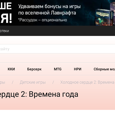
отеки
ККИ
Берсерк
MTG
НРИ
Сборные мо
гры
Детские игры
Холодное сердце 2: Времена
рдце 2: Времена года