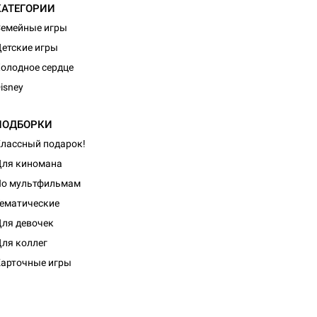
КАТЕГОРИИ
емейные игры
етские игры
олодное сердце
isney
ПОДБОРКИ
лассный подарок!
ля киномана
По мультфильмам
ематические
ля девочек
ля коллег
арточные игры